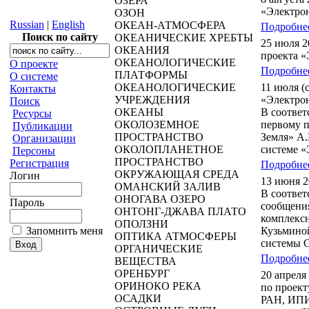
ОЗЕРА
«Электрон
ОЗОН
Russian
|
English
ОКЕАН-АТМОСФЕРА
Подробнее
Поиск по сайту
ОКЕАНИЧЕСКИЕ ХРЕБТЫ
25 июля 2
ОКЕАНИЯ
проекта «
ОКЕАНОЛОГИЧЕСКИЕ
О проекте
Подробнее
ПЛАТФОРМЫ
О системе
ОКЕАНОЛОГИЧЕСКИЕ
11 июля (
Контакты
УЧРЕЖДЕНИЯ
«Электро
Поиск
ОКЕАНЫ
В соответ
Ресурсы
ОКОЛОЗЕМНОЕ
первому п
Публикации
ПРОСТРАНСТВО
Земля» А.
Организации
ОКОЛОПЛАНЕТНОЕ
системе «
Персоны
ПРОСТРАНСТВО
Регистрация
Подробнее
ОКРУЖАЮЩАЯ СРЕДА
Логин
13 июня 2
ОМАНСКИЙ ЗАЛИВ
В соответ
ОНОГАВА ОЗЕРО
Пароль
сообщения
ОНТОНГ-ДЖАВА ПЛАТО
комплексн
ОПОЛЗНИ
Запомнить меня
Кузьмино
ОПТИКА АТМОСФЕРЫ
системы G
ОРГАНИЧЕСКИЕ
Подробнее
ВЕЩЕСТВА
ОРЕНБУРГ
20 апреля
ОРИНОКО РЕКА
по проек
ОСАДКИ
РАН, ИПИ