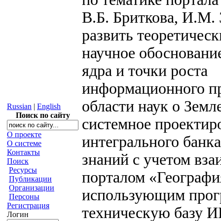
В.Б. Бриткова, И.М.
развить теоретическ
научное обосновани
ядра и точки роста
информационного пр
области наук о Земл
Russian
|
English
Поиск по сайту
системное проектир
О проекте
интегрального банк
О системе
Контакты
знаний с учетом вза
Поиск
Ресурсы
порталом «Географи
Публикации
Организации
использующим прог
Персоны
Регистрация
техническую базу 
Логин