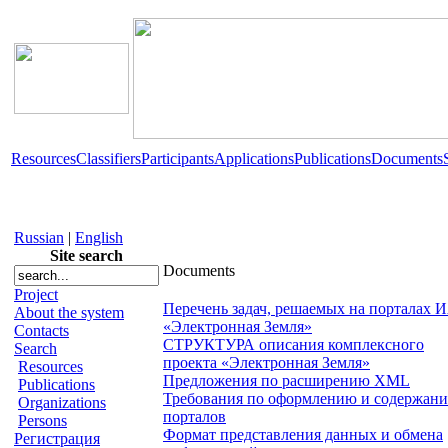
Resources
Classifiers
Participants
Applications
Publications
Documents
Russian
|
English
Site search
Documents
Project
Перечень задач, решаемых на порталах 
About the system
«Электронная Земля»
Contacts
СТРУКТУРА описания комплексного
Search
проекта «Электронная Земля»
Resources
Предложения по расширению XML
Publications
Требования по оформлению и содержан
Organizations
порталов
Persons
Формат представления данных и обмена
Регистрация