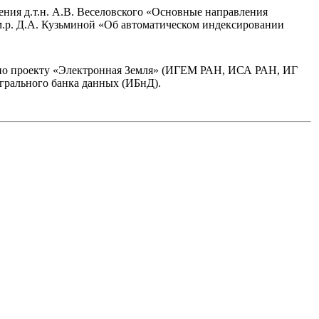
ния д.т.н. А.В. Веселовского «Основные направления
-м.р. Д.А. Кузьминой «Об автоматическом индексировании
т по проекту «Электронная Земля» (ИГЕМ РАН, ИСА РАН, ИГ
рального банка данных (ИБнД).