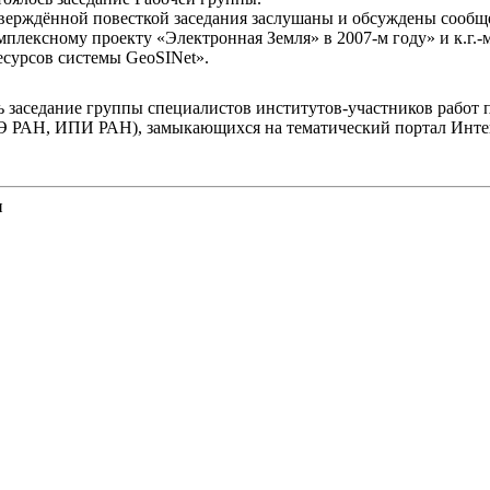
тверждённой повесткой заседания заслушаны и обсуждены сообще
мплексному проекту «Электронная Земля» в 2007-м году» и к.г.
сурсов системы GeoSINet».
сь заседание группы специалистов институтов-участников рабо
 РАН, ИПИ РАН), замыкающихся на тематический портал Интег
и