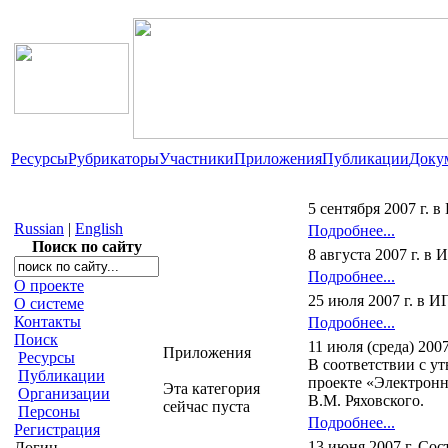
Ресурсы
Рубрикаторы
Участники
Приложения
Публикации
Доку
5 сентября 2007 г.
Russian
|
English
Подробнее...
Поиск по сайту
8 августа 2007 г. 
Подробнее...
О проекте
25 июля 2007 г. в 
О системе
Контакты
Подробнее...
Поиск
11 июля (среда) 20
Приложения
Ресурсы
В соответствии с у
Публикации
проекте «Электронн
Эта категория
Организации
В.М. Ряховского.
сейчас пуста
Персоны
Подробнее...
Регистрация
13 июня 2007 г. Сос
Логин