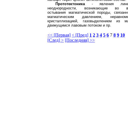
Прототектоника
- явления лине
неоднородности, возникающие во в
остывания магматической породы, связан
магматическим давлением, неравноме
кристаллизацией, газовыделением из м
движущимся лавовым потоком и пр.
<< [Первая]
< [Пред]
1
2
3
4
5
6
7
8
9
10
[След] >
[Последняя] >>