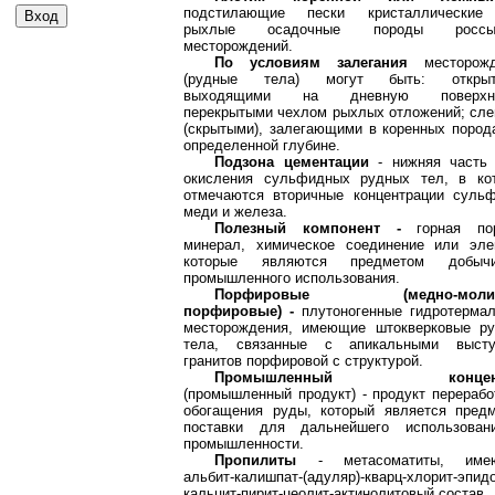
подстилающие пески кристаллические
рыхлые осадочные породы россы
месторождений.
По условиям залегания
месторож
(рудные тела) могут быть: открыт
выходящими на дневную поверхно
перекрытыми чехлом рыхлых отложений; сл
(скрытыми), залегающими в коренных пород
определенной глубине.
Подзона цементации
- нижняя часть
окисления сульфидных рудных тел, в ко
отмечаются вторичные концентрации суль
меди и железа.
Полезный компонент -
горная по
минерал, химическое соединение или эле
которые являются предметом добы
промышленного использования.
Порфировые (медно-молиб
порфировые) -
плутоногенные гидротерма
месторождения, имеющие штокверковые р
тела, связанные с апикальными высту
гранитов порфировой с структурой.
Промышленный концент
(промышленный продукт) - продукт перерабо
обогащения руды, который является пред
поставки для дальнейшего использован
промышленности.
Пропилиты
- метасоматиты, име
альбит-калишпат-(адуляр)-кварц-хлорит-эпидо
кальцит-пирит-цеолит-актинолитовый состав.