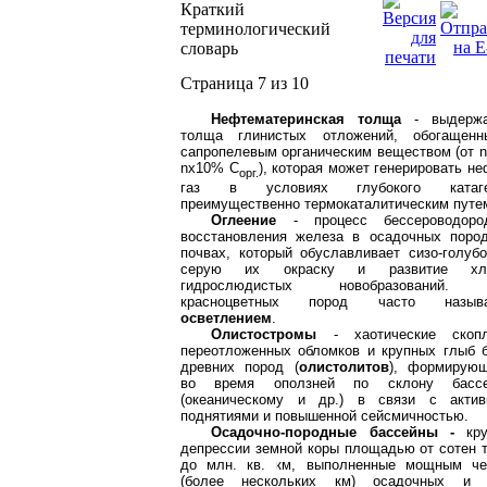
Краткий
терминологический
словарь
Страница 7 из 10
Нефтематеринская толща
- выдержа
толща глинистых отложений, обогащенн
сапропелевым органическим веществом (от
n
nx
10% С
), которая может генерировать не
орг.
газ в условиях глубокого катаге
преимущественно термокаталитическим путе
Оглеение
- процесс бессероводород
восстановления железа в осадочных поро
почвах, который обуславливает сизо-голубо
серую их окраску и развитие хло
гидрослюдистых новобразований.
красноцветных пород часто называ
осветлением
.
Олисто
c
тромы
- хаотические скопл
переотложенных обломков и крупных глыб 
древних пород (
олистолитов
), формирую
во время оползней по склону бассе
(океаническому и др.) в связи с акти
поднятиями и повышенной сейсмичностью.
Осадочно-породные бассейны -
кр
депрессии земной коры площадью от сотен 
до млн. кв. км, выполненные мощным ч
(более нескольких км) осадочных и 