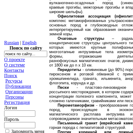
вулканогенно-осадочных пород (синекл
краевые прогибы, межгорные прогибы и впа
широкие шельфы).
Офиолитовая ассоциация (офиолит
комплекс метаморфизованных ультраоснов
основных пород и глубоководных отлож
интерпретируемый как образования океанич
земной коры.
Очаговые структуры
– радиаль
Russian
|
English
концентрические структуры центрального ти
которых имеются крупные полифазн
Поиск по сайту
многоэтапные интрузивные тела изометр
формы, отражаюшие деятельно
О проекте
разнофокусных магматических очагов, диам
О системе
от 1800 км до
n
х 10 км.
Перидотиты
- оливиновые (до 90%) пор
Контакты
пироксеном и роговой обманкой с прим
Поиск
хромшпинелида, граната, ильменита, анор
Ресурсы
флогопита, корунда и др.
Публикации
Пески
- пластово-линзовидное 
Организации
россыпного месторождения, в котором содер
концентрации полезного компонента, может
Персоны
сложено галечниками, гравийниками или песк
Регистрация
Пирометаморфизм
- преобразование г
Логин
пород, происходящее в экзоконт
магматического расплава интрузива 
сопровождаемое значительным метасоматозо
Пароль
Письменный гранит (еврейский каме
горная порода с пегматитовой структурой.
Запомнить меня
Плотик
коренной или ложны