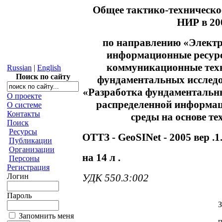
Общее тактико-техническо
НИР в 20
по направлению
«Электр
информационные ресур
коммуникационные тех
Russian
|
English
Поиск по сайту
фундаментальных исслед
«Разработка фундаментальн
О проекте
распределенной информа
О системе
Контакты
среды на основе т
Поиск
Ресурсы
ОТТЗ
- GeoSINet - 2005
вер
.1
Публикации
Организации
на
14 л
.
Персоны
Регистрация
Логин
УДК 550.3:002
Пароль
З
Запомнить меня
п