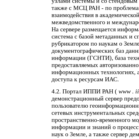
узлами системы и со стендовым
также с МСЦ РАН - по проблем
взаимодействия в академической
межведомственного и междунар
На сервере размещается информ
система с базой метаданных и 
рубрикатором по наукам о Земле
документографических баз данн
информации (ГСНТИ), база техн
предоставляемых авторизованно
информационных технологиях, а
доступа к ресурсам ИАС.
4.2. Портал ИППИ РАН (
www
.
i
демонстрационный сервер пред
пользователю геоинформационн
сетевых инструментальных сред
пространственно-временного м
информации и знаний о процесса
наук о Земле, а также сервер д