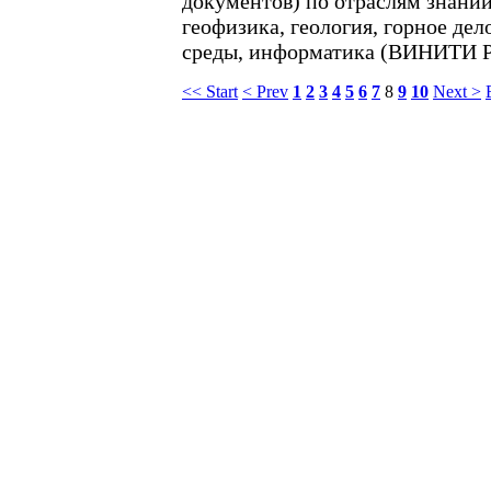
документов) по отраслям знаний
геофизика, геология, горное де
среды, информатика (ВИНИТИ Р
<< Start
< Prev
1
2
3
4
5
6
7
8
9
10
Next >