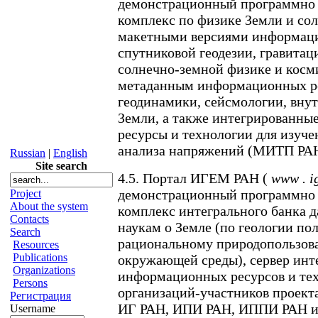
демонстрационный программно 
комплекс по физике Земли и со
макетными версиями информац
спутниковой геодезии, гравита
солнечно-земной физике и косм
метаданным информационных ре
геодинамики, сейсмологии, вну
Земли, а также интегрированн
ресурсы и технологии для изуче
анализа напряжений (МИТП РАН 
Russian
|
English
Site search
4.5. Портал ИГЕМ РАН (
www
.
i
демонстрационный программно 
Project
About the system
комплекс интегрального банка 
Contacts
наукам о Земле (по геологии по
Search
рациональному природопользов
Resources
Publications
окружающей среды), сервер ин
Organizations
информационных ресурсов и те
Persons
организаций-участников проект
Регистрация
ИГ РАН, ИПИ РАН, ИППИ РАН и 
Username