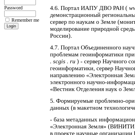
4.6. Портал ИАПУ ДВО РАН (
w
Password
демонстрационный региональн
Remember me
сервер по наукам о Земле (монит
моделирование природной среды
России).
4.7. Портал Объединенного науч
проблемам геоинформатики при
.
scgis
.
ru
) - сервер Научного с
геоинформатики, сервер Научног
направлению «Электронная Земл
электронного научно-информац
«Вестник Отделения наук о Зем
5. Формируемые проблемно-ори
данных (в макетном технологич
- база метаданных информацион
«Электронная Земля» (ВИНИТИ 
в проекте научные организации 