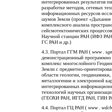
интегрированных результатов п
разработке методов, сетевых те
информационных ресурсов иссл
шумов Земли (проект «Дыхание 
комплексного анализа простран
сейсмотектонических процессов
Научной станции РАН (ИФЗ РА
ГС РАН и др.)
4.3. Портал ГГМ РАН (
www
.
sg
демонстрационный программно 
комплекс многослойного Геодин
Земли с предметно-ориентиров
области геологии, геодинамики,
металлогении и электронной кар
интегрированных информационн
технологий научных организаци
(ГЕОХИ РАН, ИГГД РАН, ГИН РА
4.4. Портал ГЦ РАН (
www
.
wdc