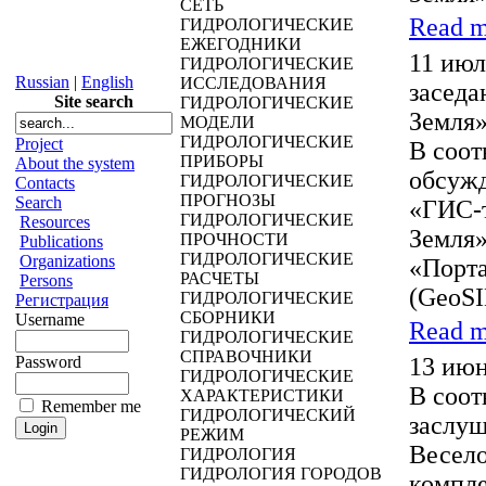
СЕТЬ
Read m
ГИДРОЛОГИЧЕСКИЕ
ЕЖЕГОДНИКИ
11 июл
ГИДРОЛОГИЧЕСКИЕ
Russian
|
English
ИССЛЕДОВАНИЯ
заседа
Site search
ГИДРОЛОГИЧЕСКИЕ
Земля
МОДЕЛИ
ГИДРОЛОГИЧЕСКИЕ
Project
В соот
ПРИБОРЫ
About the system
обсужд
ГИДРОЛОГИЧЕСКИЕ
Contacts
ПРОГНОЗЫ
Search
«ГИС-т
ГИДРОЛОГИЧЕСКИЕ
Resources
Земля»
ПРОЧНОСТИ
Publications
ГИДРОЛОГИЧЕСКИЕ
Organizations
«Порта
РАСЧЕТЫ
Persons
(GeoSI
ГИДРОЛОГИЧЕСКИЕ
Регистрация
СБОРНИКИ
Username
Read m
ГИДРОЛОГИЧЕСКИЕ
СПРАВОЧНИКИ
Password
13 июн
ГИДРОЛОГИЧЕСКИЕ
В соот
ХАРАКТЕРИСТИКИ
Remember me
ГИДРОЛОГИЧЕСКИЙ
заслуш
РЕЖИМ
Весело
ГИДРОЛОГИЯ
ГИДРОЛОГИЯ ГОРОДОВ
компле