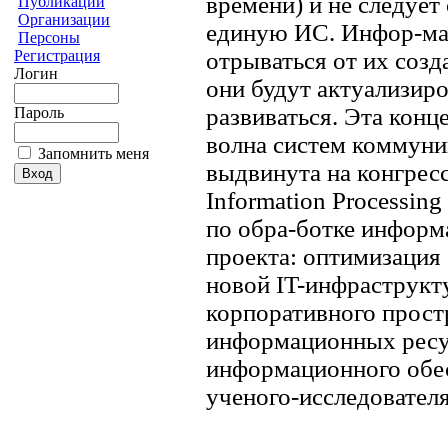
времени) и не следуе
Публикации
Организации
единую ИС. Инфор-ма
Персоны
Регистрация
отрываться от их созд
Логин
они будут актуализиро
развиваться. Эта конц
Пароль
волна систем коммуни
Запомнить меня
выдвинута на конгрессе
Information Processin
по обра-ботке информа
проекта: оптимизация
новой IT-инфраструкту
корпоративного прост
информационных ресу
информационного обес
ученого-исследователя