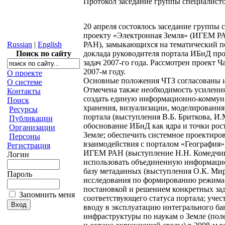
Протокол заседание группы специалисто
20 апреля состоялось заседание группы 
проекту «Электронная Земля» (ИГЕМ 
Russian
|
English
РАН), замыкающихся на тематический п
Поиск по сайту
доклада руководителя портала ИБнД про
задач 2007-го года. Рассмотрен проект 
2007-м году.
О проекте
Основные положения ЧТЗ согласованы 
О системе
Отмечена также необходимость усиления
Контакты
создать единую информационно-коммун
Поиск
хранения, визуализации, моделирования 
Ресурсы
портала (выступления В.Б. Бриткова, И.
Публикации
обоснование ИБнД как ядра и точки рос
Организации
Земле; обеспечить системное проектиро
Персоны
взаимодействия с порталом «География
Регистрация
ИГЕМ РАН (выступление Н.Н. Комедчико
Логин
использовать объединенную информаци
базу метаданных (выступления О.К. Мир
Пароль
исследования по формированию режима 
постановкой и решением конкретных за
Запомнить меня
соответствующего статуса портала; уче
вводу в эксплуатацию интегрального ба
инфраструктуры по наукам о Земле (по