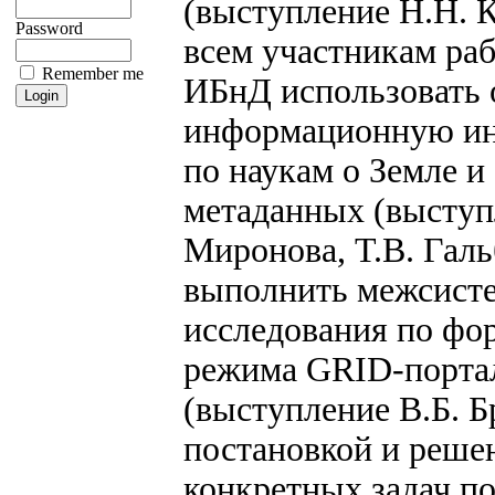
(выступление Н.Н. 
Password
всем участникам раб
Remember me
ИБнД использовать
информационную ин
по наукам о Земле и
метаданных (выступ
Миронова, Т.В. Галь
выполнить межсист
исследования по ф
режима GRID-порта
(выступление В.Б. Б
постановкой и реше
конкретных задач по