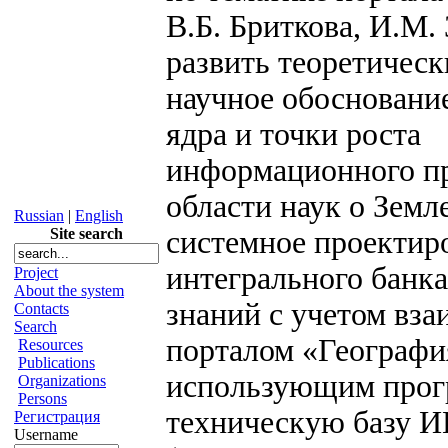
В.Б. Бриткова, И.М.
развить теоретическ
научное обосновани
ядра и точки роста
информационного пр
области наук о Земл
Russian
|
English
Site search
системное проектир
интегрального банк
Project
About the system
знаний с учетом вза
Contacts
Search
порталом «Географи
Resources
Publications
использующим прог
Organizations
Persons
техническую базу 
Регистрация
Username