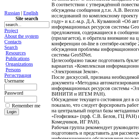
В соответствии с утверждённой повестк
обсуждены сообщения д.т.н. А.В. Весел
Russian
|
English
исследований по комплексному проекту 
Site search
году» и к.г.-м.р. Д.А. Кузьминой «Об а
информационных ресурсов системы GeoS
Project
предложения, содержащиеся в сообщени
About the system
(прилагается), и обратила внимание на 
Contacts
конференции on-line в сентябре-октябре
Search
обсуждения проблемы информационного
Resources
системы GeoSINet.
Publications
Целесообразно также подготовить букле
Organizations
вариантах «Комплексная информационно
Persons
«Электронная Земля».
Регистрация
После дискуссий, признана необходимой
Username
документа «Методика автоматизированн
информационных ресурсов системы «Эле
Password
ВИНИТИ и ИГЕМ РАН).
Обсуждение текущего состояния дел в с
показало, что следует форсировать раб
Remember me
на центральный портал базы метаданны
«Геофизика» (прф. С.В. Белов, ГЦ РАН) и
Комедчиков, ИГ РАН).
Рабочая группа рекомендует руководите
подготовить и представить для рассмот
информационного обслуживания пользов