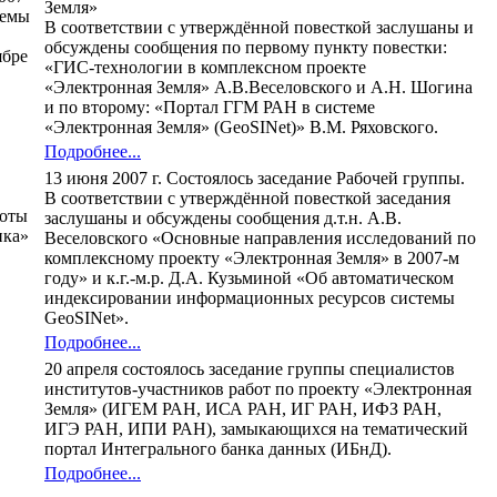
Земля»
темы
В соответствии с утверждённой повесткой заслушаны и
обсуждены сообщения по первому пункту повестки:
ябре
«ГИС-технологии в комплексном проекте
«Электронная Земля» А.В.Веселовского и А.Н. Шогина
и по второму: «Портал ГГМ РАН в системе
«Электронная Земля» (GeoSINet)» В.М. Ряховского.
Подробнее...
13 июня 2007 г. Состоялось заседание Рабочей группы.
В соответствии с утверждённой повесткой заседания
боты
заслушаны и обсуждены сообщения д.т.н. А.В.
ика»
Веселовского «Основные направления исследований по
комплексному проекту «Электронная Земля» в 2007-м
году» и к.г.-м.р. Д.А. Кузьминой «Об автоматическом
индексировании информационных ресурсов системы
GeoSINet».
Подробнее...
20 апреля состоялось заседание группы специалистов
институтов-участников работ по проекту «Электронная
Земля» (ИГЕМ РАН, ИСА РАН, ИГ РАН, ИФЗ РАН,
ИГЭ РАН, ИПИ РАН), замыкающихся на тематический
портал Интегрального банка данных (ИБнД).
Подробнее...