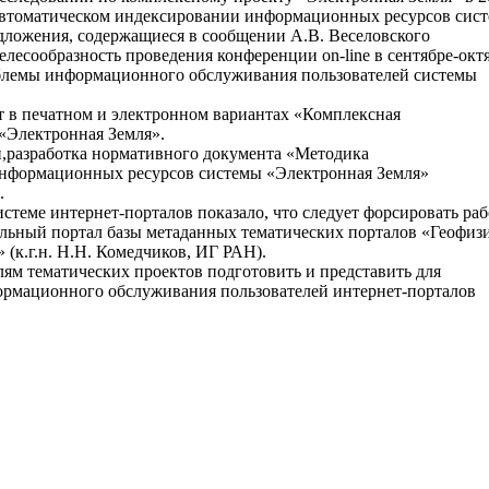
б автоматическом индексировании информационных ресурсов сис
дложения, содержащиеся в сообщении А.В. Веселовского
целесообразность проведения конференции on-line в сентябре-окт
блемы информационного обслуживания пользователей системы
т в печатном и электронном вариантах «Комплексная
«Электронная Земля».
й,разработка нормативного документа «Методика
информационных ресурсов системы «Электронная Земля»
.
стеме интернет-порталов показало, что следует форсировать ра
альный портал базы метаданных тематических порталов «Геофиз
 (к.г.н. Н.Н. Комедчиков, ИГ РАН).
лям тематических проектов подготовить и представить для
рмационного обслуживания пользователей интернет-порталов