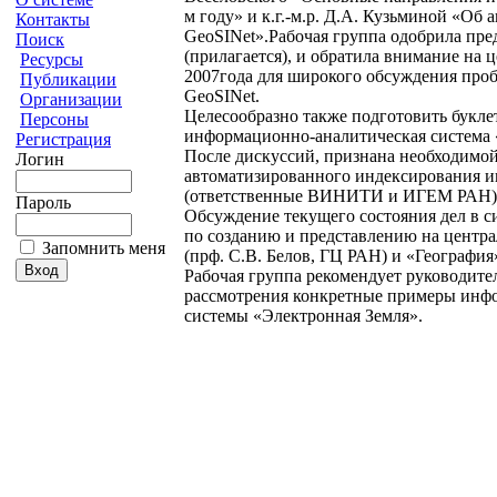
м году» и к.г.-м.р. Д.А. Кузьминой «О
Контакты
GeoSINet».Рабочая группа одобрила пре
Поиск
(прилагается), и обратила внимание на 
Ресурсы
2007года для широкого обсуждения про
Публикации
GeoSINet.
Организации
Целесообразно также подготовить букле
Персоны
информационно-аналитическая система 
Регистрация
После дискуссий, признана необходимо
Логин
автоматизированного индексирования 
(ответственные ВИНИТИ и ИГЕМ РАН)
Пароль
Обсуждение текущего состояния дел в си
по созданию и представлению на центр
Запомнить меня
(прф. С.В. Белов, ГЦ РАН) и «География»
Рабочая группа рекомендует руководите
рассмотрения конкретные примеры инфо
системы «Электронная Земля».