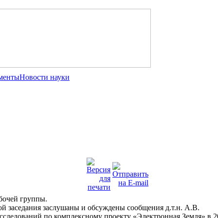
менты
Новости науки
абочей группы.
ой заседания заслушаны и обсуждены сообщения д.т.н. А.В.
сследований по комплексному проекту «Электронная Земля» в 2