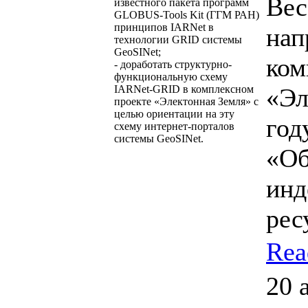
Вес
известного пакета программ
GLOBUS-Tools Kit (ГГМ РАН)
принципов IARNet в
нап
технологии GRID системы
GeoSINet;
ком
- доработать структурно-
функциональную схему
IARNet-GRID в комплексном
«Эл
проекте «Электонная Земля» с
целью ориентации на эту
год
схему интернет-порталов
системы GeoSINet.
«Об
инд
рес
Rea
20 