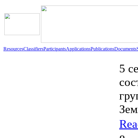
Resources
Classifiers
Participants
Applications
Publications
Documents
5 с
сос
гру
Зем
Rea