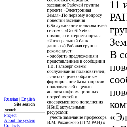
11 
заседание Рабочей группы
проекта «Электронная
РАН
Земля».По первому вопросу
повестки заседания
(Обслуживание пользователей
гру
системы «GeoSINet» с
помощью интернет-портала
Зем
«Интегральный банк
данных») Рабочая группа
рекомендует:
В с
- одобрить предложения и
представленные в сообщении
пов
Т.В. Гальберг схемы
обслуживания пользователей;
соо
- считать целесообразным
формирование базы запросов
пользователей с целью
пов
анализа информационных
потребностей и
Russian
|
English
ком
своевременного пополнения
Site search
ИБнД актуальными
ресурсами;
«Эл
Project
- учесть замечание профессора
About the system
В.М. Ряховского (ГГМ РАН) о
Contacts