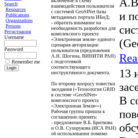
А.В
включение в схему
Search
взаимодействия пользователя
Resources
с системой GeoSINet базы
и п
Publications
метаданных портала ИБнД;
Organizations
- обратить внимание на
сис
Persons
необходимость разработки для
Регистрация
комплексного проекта
Username
«Электронная земля» единого
(Ge
сценария авторизации
Password
пользователя (предложения
Rea
А.Н. Шогина, ВИНИТИ РАН)
с подготовкой
Remember me
соответствующего
13 
инструктивного документа.
зас
По второму вопросу повестки
заседания («Технология GRID
в системе «GeoSINet»
В с
комплексного проекта
«Электронная Земля»»)
пов
Рабочая группа пришла к
соглашению принять:
- предложение В.Б. Бриткова
обс
и О.В. Сухорукова (ИСА РАН)
об использовании помимо