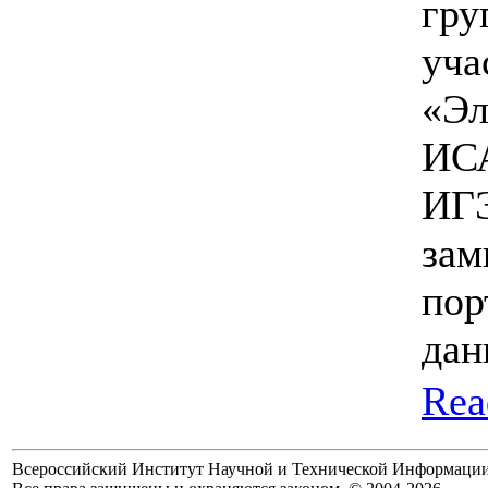
гру
уча
«Эл
ИСА
ИГЭ
зам
пор
дан
Rea
Всероссийский Институт Научной и Технической Информаци