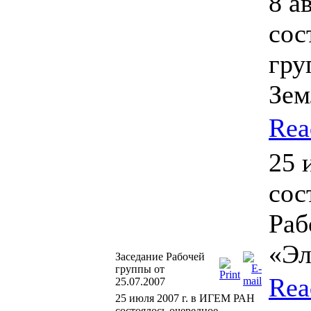
8 а
сос
гру
Зем
Rea
25 
сос
Раб
«Эл
Заседание Рабочей
группы от
Rea
25.07.2007
25 июля 2007 г. в ИГЕМ РАН
состоялось очередное