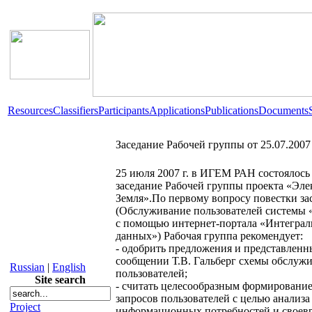
Resources
Classifiers
Participants
Applications
Publications
Documents
Заседание Рабочей группы от 25.07.2007
25 июля 2007 г. в ИГЕМ РАН состоялось
заседание Рабочей группы проекта «Эле
Земля».По первому вопросу повестки за
(Обслуживание пользователей системы 
с помощью интернет-портала «Интеграл
данных») Рабочая группа рекомендует:
- одобрить предложения и представленн
сообщении Т.В. Гальберг схемы обслуж
Russian
|
English
пользователей;
Site search
- считать целесообразным формирование
запросов пользователей с целью анализа
Project
информационных потребностей и своев