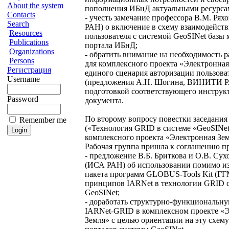
About the system
пополнения ИБнД актуальными ресурса
Contacts
- учесть замечание профессора В.М. Рях
Search
РАН) о включение в схему взаимодейств
Resources
пользователя с системой GeoSINet базы
Publications
портала ИБнД;
Organizations
- обратить внимание на необходимость р
Persons
для комплексного проекта «Электронная
Регистрация
единого сценария авторизации пользова
Username
(предложения А.Н. Шогина, ВИНИТИ Р
подготовкой соответствующего инструк
Password
документа.
По второму вопросу повестки заседания
Remember me
(«Технология GRID в системе «GeoSINe
комплексного проекта «Электронная Зем
Рабочая группа пришла к соглашению п
- предложение В.Б. Бриткова и О.В. Сух
(ИСА РАН) об использовании помимо и
пакета программ GLOBUS-Tools Kit (Г
принципов IARNet в технологии GRID 
GeoSINet;
- доработать структурно-функциональн
IARNet-GRID в комплексном проекте «
Земля» с целью ориентации на эту схему