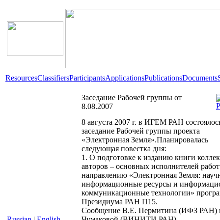
Resources
Classifiers
Participants
Applications
Publications
Documents
Заседание Рабочей группы от
8.08.2007
8 августа 2007 г. в ИГЕМ РАН состоялос
заседание Рабочей группы проекта
«Электронная Земля».Планировалась
следующая повестка дня:
1. О подготовке к изданию книги колле
авторов – основных исполнителей работ
направлению «Электронная Земля: науч
информационные ресурсы и информаци
коммуникационные технологии» прогр
Президиума РАН П15.
Сообщение В.Е. Пермитина (ИФЗ РАН) 
Russian
|
English
Чумаковой (ВИНИТИ РАН).