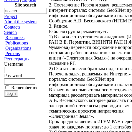
Site search
2. Составление Перечня задач, решаемых
интернет-порталах системы GeoSINet п
информационном обслуживании пользов
Project
Сообщение А.В. Веселовского (ИГЕМ Р
About the system
3. Разное.
Contacts
Рабочая группа рекомендует:
Search
1) В связи с отсутствием докладчиков (
Resources
РАН В.Е. Пермитин, ВИНИТИ РАН Н.Ф
Publications
Чумакова) перенести обсуждение вопрос
Organizations
состоянии работ по изданию коллектив
Persons
книги («Электронная Земля») на очеред
Регистрация
заседание РГ.
Username
2) Считать целесообразным подготовить
Перечень задач, решаемых на Интернет-
Password
порталах системы GeoSINet при
информационном обслуживании пользов
Remember me
В качестве вспомогательного методичес
материала рассматривать материалы со
А.В. Веселовского, которые разослать по
электронной почте всем руководителям
тематических проектов направления
«Электронная Земля».
Срок предоставления в ИГЕМ РАН пере
задач по каждому порталу: до 1 сентября 