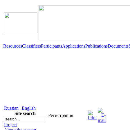
Resources
Classifiers
Participants
Applications
Publications
Documents
Russian
|
English
Site search
Регистрация
Project
About the system